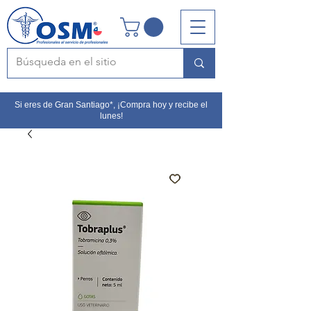
Si eres de Gran Santiago*, ¡Compra hoy y recibe el
lunes!