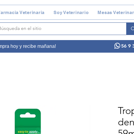
armacia Veterinaria
Soy Veterinario
Mesas Veterinar
56 9 
ompra hoy y recibe mañana!
Tro
den
59m