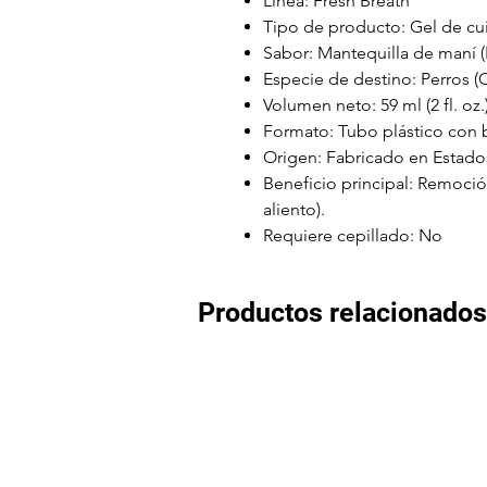
Línea: Fresh Breath
Tipo de producto: Gel de cui
Sabor: Mantequilla de maní (
Especie de destino: Perros (
Volumen neto: 59 ml (2 fl. oz.
Formato: Tubo plástico con b
Origen: Fabricado en Estados
Beneficio principal: Remoción
aliento).
Requiere cepillado: No
Productos relacionados