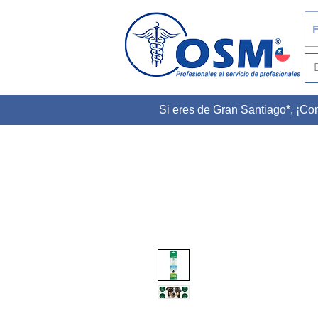
F
Si eres de Gran Santiago*, ¡C