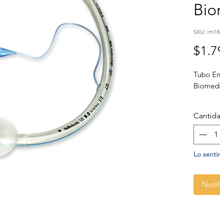
Bio
SKU: im18
$1.7
Tubo En
Biomed
Cantid
Lo senti
Notif