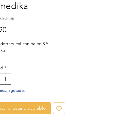
medika
62tubo85
Precio
90
dotraqueal con balón 8.5
ika
ad
*
mos, agotado.
icar al estar disponible