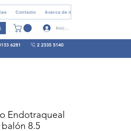
ias
Contacto
Acerca de nosotros
Devoluciones 
Iniciar sesión
3133 6281
2 2335 5140
o Endotraqueal
 balón 8.5