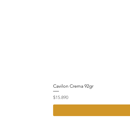
Cavilon Crema 92gr
Precio
$15.890