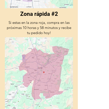
comprobado su excelente
actividad frente al ácaro
Zona rápida #2
Otodectes cynotis en cuadros de
otitis en perros y gatos.
Si estas en la zona roja, compra en las
próximas 10 horas y 58 minutos y recibe
tu pedido hoy!