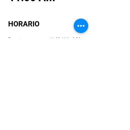
HORARIO
Domingo
11:00 AM - 2:00
PM
Lunes
8:30 AM - 7:30 PM
Martes
8:30 AM - 7:30 PM
Miércoles
8:30 AM - 7:30 PM
Jueves
8:30 AM - 7:30 PM
Viernes
8:30 AM - 6:30 PM
Sábado
11:00 AM - 2:00
PM