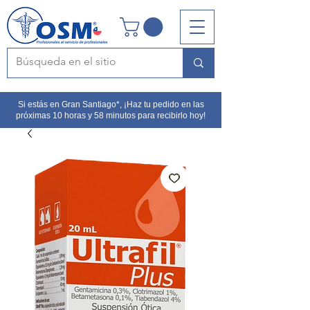
Si estás en Gran Santiago*, ¡Haz tu pedido en las
próximas 10 horas y 58 minutos para recibirlo hoy!