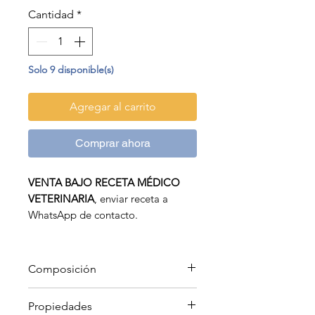
Cantidad
*
Solo 9 disponible(s)
Agregar al carrito
Comprar ahora
VENTA BAJO RECETA MÉDICO
VETERINARIA
, enviar receta a
WhatsApp de contacto.
ULTRAFIL® PLUS, suspensión ótica,
esta indicado en el tratamiento de
otitis externas generadas por
Composición
bacterias, hongos y/o ácaros
sensibles a la asociación. Perros y
Cada mL de suspensión
Propiedades
gatos.
contiene: