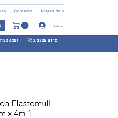
ias
Contacto
Acerca de nosotros
Devoluciones 
Iniciar sesión
3133 6281
2 2335 5140
da Elastomull
m x 4m 1