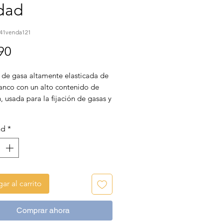
dad
841venda121
Precio
90
 de gasa altamente elasticada de
lanco con un alto contenido de
 usada para la fijación de gasas y
.
ad
*
ar al carrito
Comprar ahora