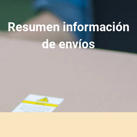
Resumen información
de envíos