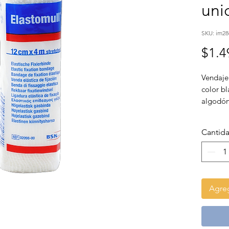
uni
SKU: im2
$1.4
Vendaje
color b
algodón,
apósitos
Cantid
Agreg