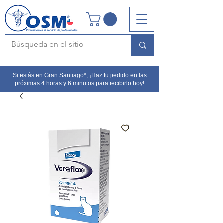
Si estás en Gran Santiago*, ¡Haz tu pedido en las
próximas 4 horas y 6 minutos para recibirlo hoy!