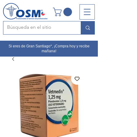
Si eres de Gran Santiago*, ¡Compra hoy y recibe
mañana!