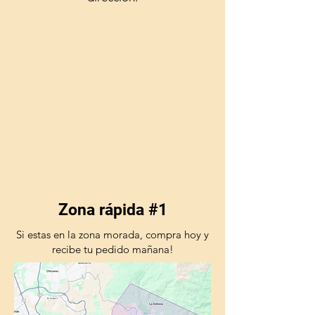
en etapas preclínicas (pacientes
asintomáticos con aumento de la
silueta cardíaca). Administrado a
tiempo en casos de
degeneración mixomatosa de la
válvula mitral, puede retrasar la
aparición de signos clínicos hasta
por 15 meses.
Zona rápida #1
Si estas en la zona morada, compra hoy y
recibe tu pedido mañana!