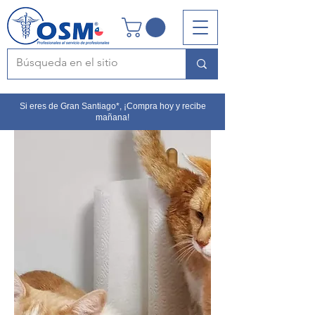
Si eres de Gran Santiago*, ¡Compra hoy y recibe
mañana!