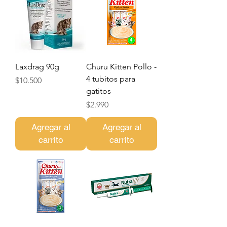
Laxdrag 90g
Churu Kitten Pollo -
4 tubitos para
Precio
$10.500
gatitos
Precio
$2.990
Agregar al
Agregar al
carrito
carrito