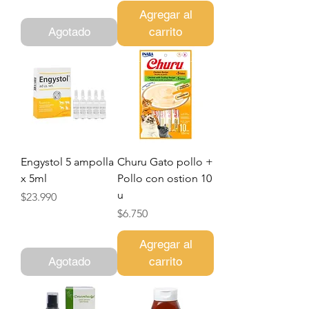
Agregar al
Agotado
carrito
Engystol 5 ampolla
Churu Gato pollo +
x 5ml
Pollo con ostion 10
u
Precio
$23.990
Precio
$6.750
Agregar al
Agotado
carrito