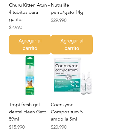
Churu Kitten Atun -
Nutralife
4 tubitos para
perro/gato 14g
gatitos
Precio
$29.990
Precio
$2.990
Agregar al
Agregar al
carrito
carrito
Tropi fresh gel
Coenzyme
dental clean Gato
Compositum 5
59ml
ampolla 5ml
Precio
Precio
$15.990
$20.990