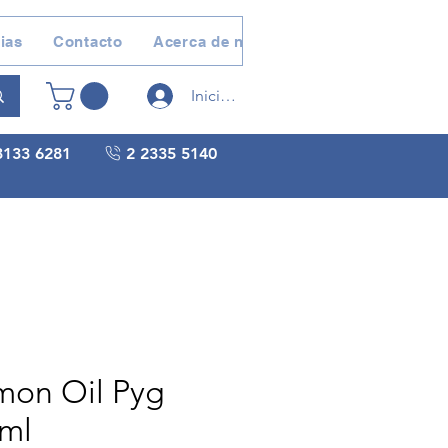
ias
Contacto
Acerca de nosotros
Devoluciones 
Iniciar sesión
3133 6281
2 2335 5140
mon Oil Pyg
ml