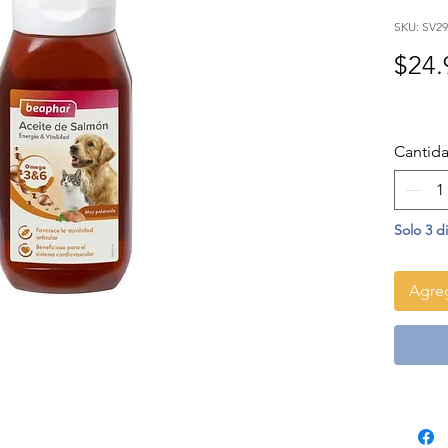
SKU: SV29
$24.
Cantid
Solo 3 d
Agreg