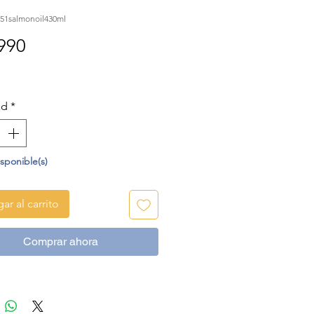
51salmonoil430ml
Precio
990
ad
*
isponible(s)
ar al carrito
Comprar ahora