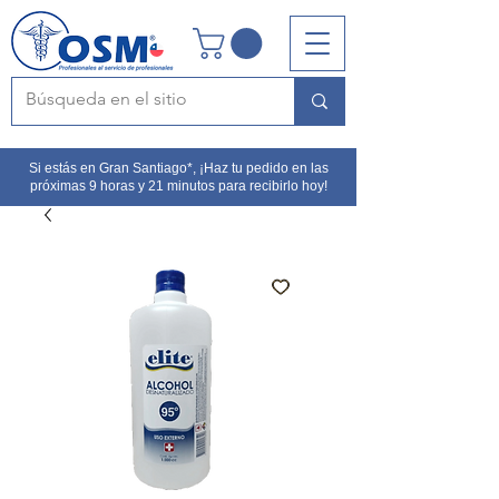
Si estás en Gran Santiago*, ¡Haz tu pedido en las
próximas 9 horas y 21 minutos para recibirlo hoy!