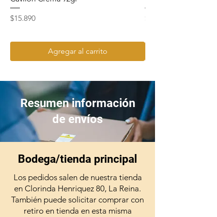
Precio
Precio
$15.890
$15.990
Agregar al carrito
Resumen información
de envíos
Bodega/tienda principal
Los pedidos salen de nuestra tienda
en Clorinda Henriquez 80, La Reina.
También puede solicitar comprar con
retiro en tienda en esta misma