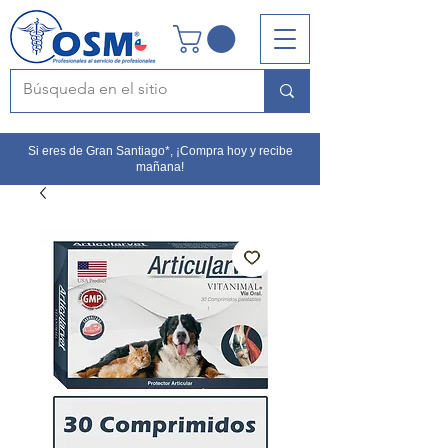
Si eres de Gran Santiago*, ¡Compra hoy y recibe
mañana!