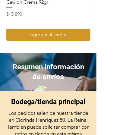
Cavilon Crema 92gr
Hydrosept Crema F4
Precio
Precio
$15.890
$15.990
Agregar al carrito
Resumen información
de envíos
Bodega/tienda principal
Los pedidos salen de nuestra tienda
en Clorinda Henriquez 80, La Reina.
También puede solicitar comprar con
retiro en tienda en esta misma