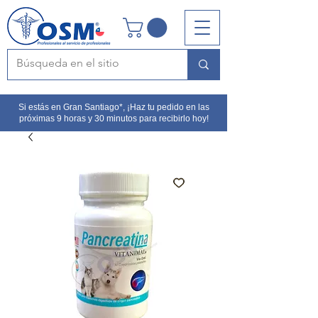
Si estás en Gran Santiago*, ¡Haz tu pedido en las
próximas 9 horas y 30 minutos para recibirlo hoy!