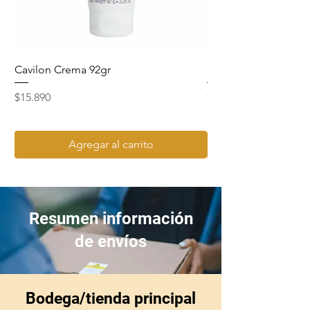
Cavilon Crema 92gr
Hydrosept Crema F4
Precio
Precio
$15.890
$15.990
Agregar al carrito
Resumen información
de envíos
Bodega/tienda principal