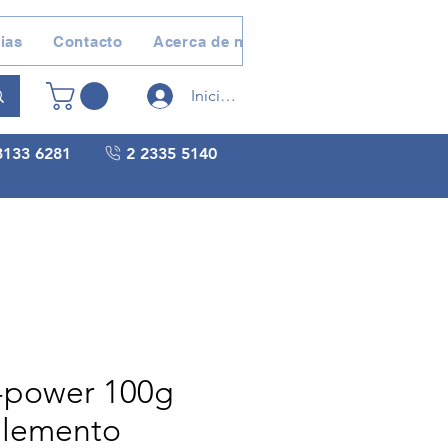
ias
Contacto
Acerca de nosotros
Devoluciones 
Iniciar sesión
3133 6281
2 2335 5140
-power 100g
lemento