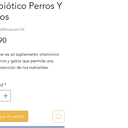
biótico Perros Y
os
5220biopower100
Precio
90
er es un suplemento vitamínico
rros y gatos que permite una
sorción de los nutrientes.
ad
*
ar al carrito