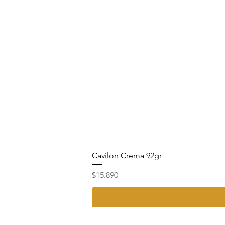
Cavilon Crema 92gr
Precio
$15.890