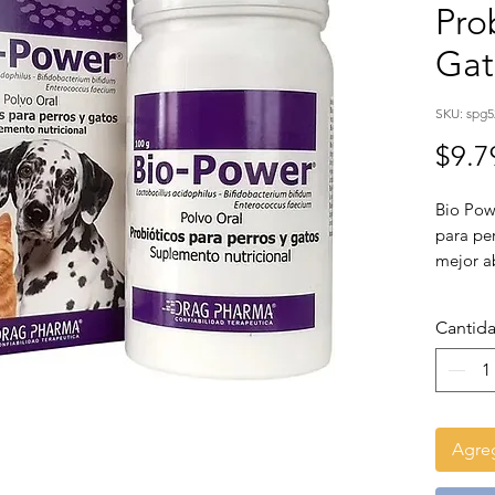
Pro
Gat
SKU: spg
$9.7
Bio Pow
para pe
mejor ab
Cantid
Agreg