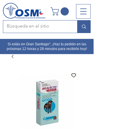
Si estás en Gran Santiago*, ¡Haz tu pedido en las
próximas 12 horas y 28 minutos para recibirlo hoy!