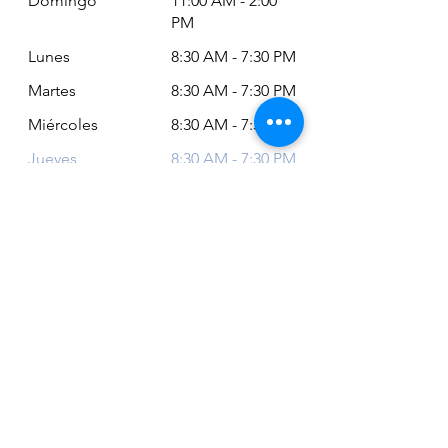
Domingo
11:00 AM - 2:00
PM
Lunes
8:30 AM - 7:30 PM
Martes
8:30 AM - 7:30 PM
Miércoles
8:30 AM - 7:30 PM
Jueves
8:30 AM - 7:30 PM
Viernes
8:30 AM - 6:30 PM
Sábado
11:00 AM - 2:00
PM
Siempre puede revisar nuestro horario
actualizado en Google Maps:
Google Maps: Osm Ltda
Encuéntranos