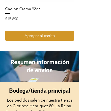
Cavilon Crema 92gr
Hydrosept Crema F4
Precio
Precio
$15.890
$15.990
Agregar al carrito
Resumen información
de envíos
Bodega/tienda principal
Los pedidos salen de nuestra tienda
en Clorinda Henriquez 80, La Reina.