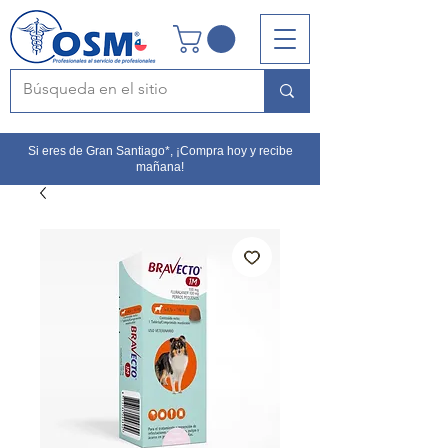
Si eres de Gran Santiago*, ¡Compra hoy y recibe
mañana!