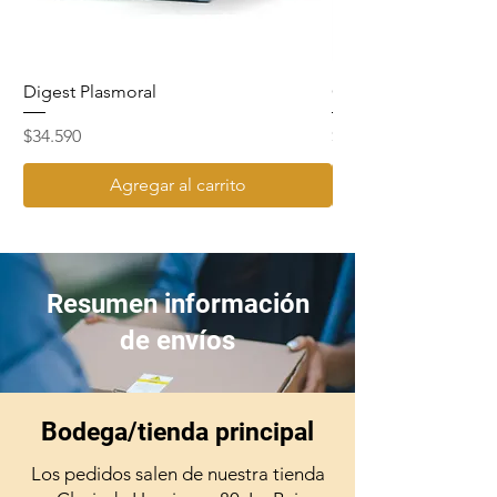
Digest Plasmoral
Cavilon Crema 92gr
Precio
Precio
$34.590
$15.890
Agregar al carrito
Resumen información
de envíos
Bodega/tienda principal
Los pedidos salen de nuestra tienda