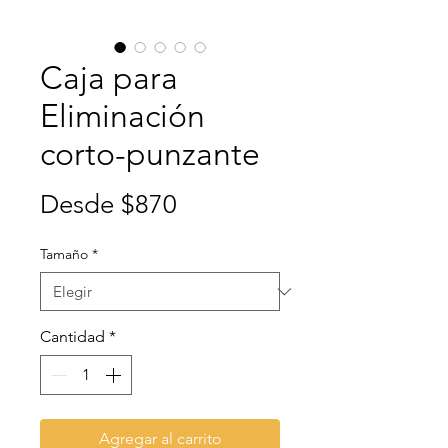
Caja para
Eliminación
corto-punzante
Precio
Desde
$870
de
Tamaño
*
oferta
Cantidad
*
Agregar al carrito