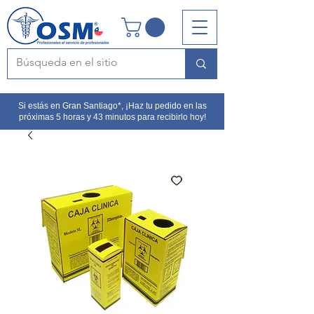
Si estás en Gran Santiago*, ¡Haz tu pedido en las
próximas 5 horas y 43 minutos para recibirlo hoy!