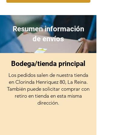
saborizante natural de cangrejo,
goma guar, colágeno,
suplemento de vitamina E,
extracto de té verde.
Resumen información
de envíos
Bodega/tienda principal
Los pedidos salen de nuestra tienda
en Clorinda Henriquez 80, La Reina.
También puede solicitar comprar con
retiro en tienda en esta misma
dirección.