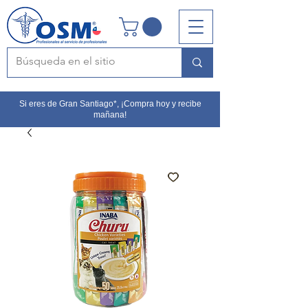
Si eres de Gran Santiago*, ¡Compra hoy y recibe
mañana!