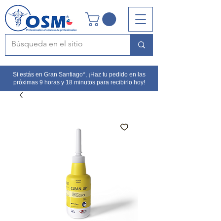
Si estás en Gran Santiago*, ¡Haz tu pedido en las
próximas 9 horas y 18 minutos para recibirlo hoy!