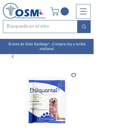
Si eres de Gran Santiago*, ¡Compra hoy y recibe
mañana!