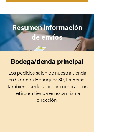
Praziquantel; 14,4 mg de Pirantel
pamoato y 15 mg de Febantel
por cada kg de peso corporal.
Los perros mayores de 6 meses y
Resumen información
los perros adultos, deben
de envíos
desparasitarse cada 3 meses. En
zonas con Echinococcus
granulosus, repetir la dosis única
todos los meses mientras exista
Bodega/tienda principal
infestación positiva.
Los pedidos salen de nuestra tienda
en Clorinda Henriquez 80, La Reina.
También puede solicitar comprar con
retiro en tienda en esta misma
dirección.