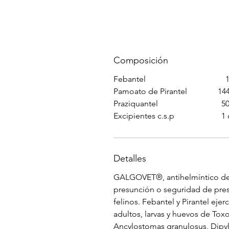
Composición
Febantel 150
Pamoato de Pirantel 14
Praziquantel 50
Excipientes c.s.p 1 c
Detalles
GALGOVET®, antihelmíntico de am
presunción o seguridad de pres
felinos. Febantel y Pirantel ej
adultos, larvas y huevos de Toxoc
Ancylostomas granulosus, Dipy