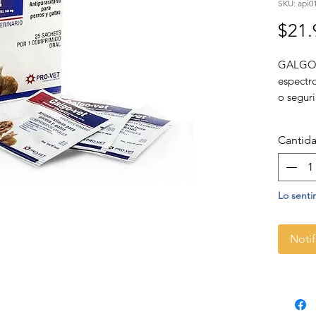
SKU: api0
$21.
GALGOVE
espectro
o segur
interno 
Cantid
Lo senti
Notif