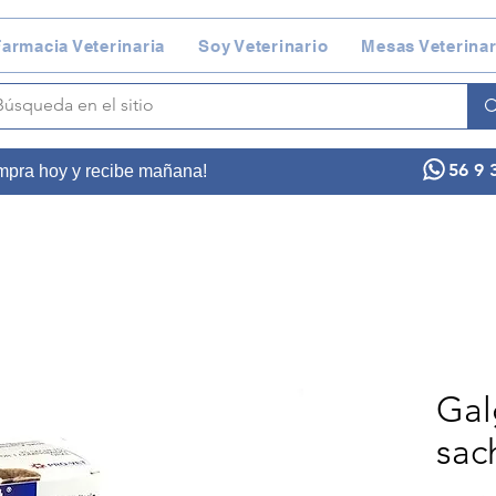
armacia Veterinaria
Soy Veterinario
Mesas Veterinar
56 9 
ompra hoy y recibe mañana!
Gal
sac