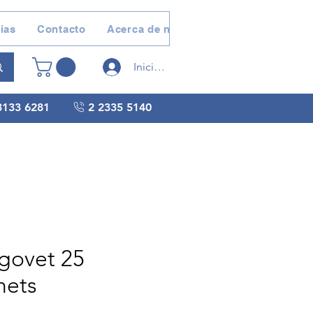
ias
Contacto
Acerca de nosotros
Devoluciones 
Iniciar sesión
3133 6281
2 2335 5140
govet 25
hets