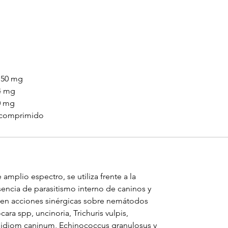
 mg
4 mg
 mg
omprimido
plio espectro, se utiliza frente a la
encia de parasitismo interno de caninos y
ercen acciones sinérgicas sobre nemátodos
ara spp, uncinoria, Trichuris vulpis,
lidiom caninum, Echinococcus granulosus y