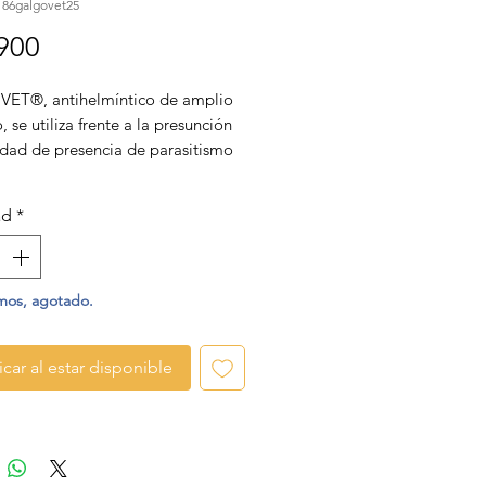
186galgovet25
Precio
900
T®, antihelmíntico de amplio
, se utiliza frente a la presunción
idad de presencia de parasitismo
de caninos y felinos.
ad
*
mos, agotado.
icar al estar disponible