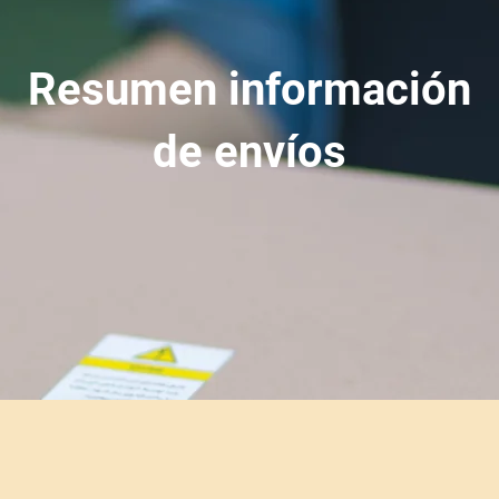
Resumen información
de envíos