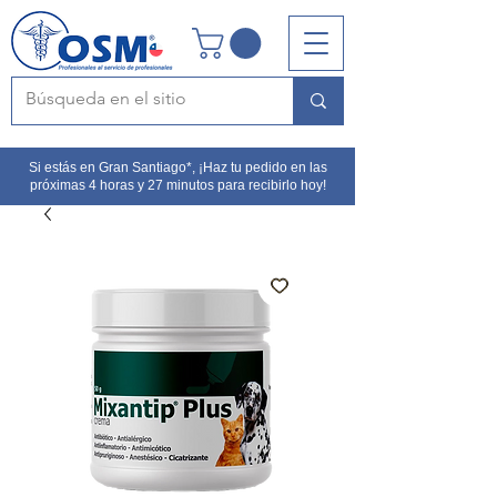
Si estás en Gran Santiago*, ¡Haz tu pedido en las
próximas 4 horas y 27 minutos para recibirlo hoy!