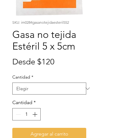
SKU: im0284gasanotejidaesteril552
Gasa no tejida
Estéril 5 x 5cm
Precio
Desde
$120
de
Cantidad
*
oferta
Cantidad
*
Agregar al carrito