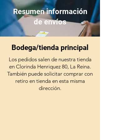
en el pabellón debido a su alto
contenido de poliéster, que, al
Resumen información
formar un campo magnético
de envíos
junto con la acción del
electrobisturí, podría provocar
quemaduras. Es importante
Bodega/tienda principal
destacar que estas gasas son
estériles mediante radiación
Los pedidos salen de nuestra tienda
gamma y están libres de látex,
en Clorinda Henriquez 80, La Reina.
garantizando así su seguridad y
También puede solicitar comprar con
calidad para su aplicación
retiro en tienda en esta misma
médica.
dirección.
Cantidad de pliegues: 4