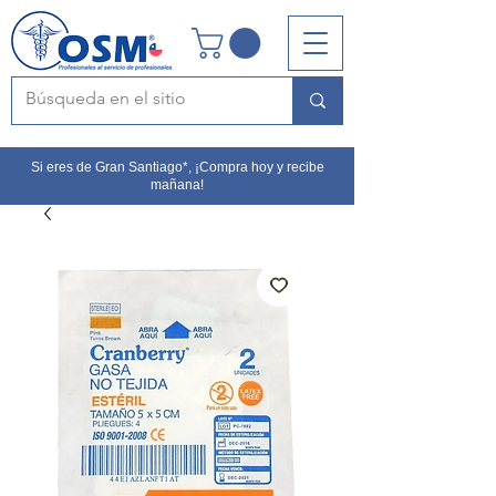
Si eres de Gran Santiago*, ¡Compra hoy y recibe
mañana!