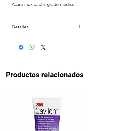
Acero inoxidable, grado médico.
Marca Heggar
Detalles
Marca Heggar
Acero inoxidable grado
médico 304 Alemán
Certificaciones
internacionales:
FDA
Productos relacionados
CE
ISO7153-1