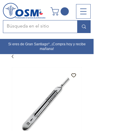
Si eres de Gran Santiago*, ¡Compra hoy y recibe
mañana!