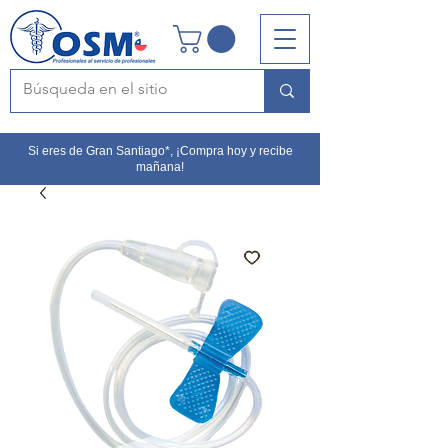
Si eres de Gran Santiago*, ¡Compra hoy y recibe
mañana!