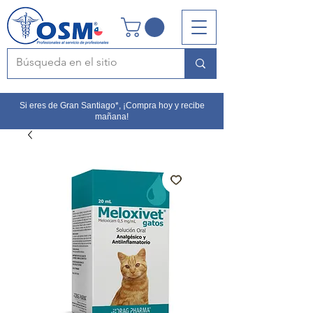
Si eres de Gran Santiago*, ¡Compra hoy y recibe
mañana!