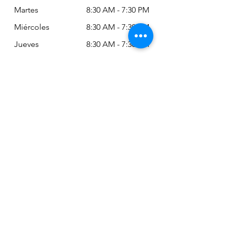
Martes
8:30 AM - 7:30 PM
Miércoles
8:30 AM - 7:30 PM
Jueves
8:30 AM - 7:30 PM
Viernes
8:30 AM - 6:30 PM
Sábado
11:00 AM - 2:00
PM
Siempre puede revisar nuestro horario
actualizado en Google Maps:
Google Maps: Osm Ltda
Encuéntranos