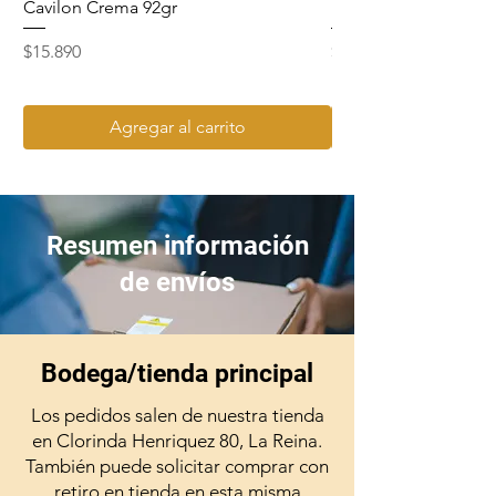
Cavilon Crema 92gr
Hydrosept Crema F4
Precio
Precio
$15.890
$15.990
Agregar al carrito
Resumen información
de envíos
Bodega/tienda principal
Los pedidos salen de nuestra tienda
en Clorinda Henriquez 80, La Reina.
También puede solicitar comprar con
retiro en tienda en esta misma