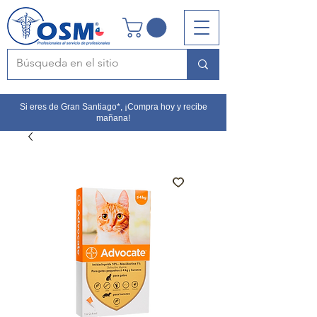
Si eres de Gran Santiago*, ¡Compra hoy y recibe
mañana!