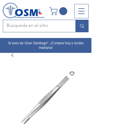
Si eres de Gran Santiago*, ¡Compra hoy y recibe
mañana!