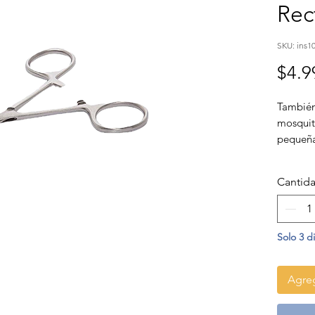
Rec
SKU: ins1
$4.9
También
mosquit
pequeña
utiliza
realizar
Cantid
posicion
mantener
siempre
Solo 3 d
Tamaño
Agreg