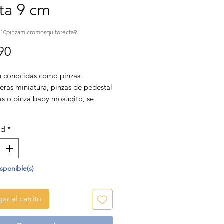
ta 9 cm
010pinzamicromosquitorecta9
Precio
90
 conocidas como pinzas
eras miniatura, pinzas de pedestal
s o pinza baby mosuqito, se
n comúnmente en cirugía para
 una cirugía gingival, para
ad
*
ar las agujas en los tejidos y para
 los bordes de los tejidos
 que sea necesario.
isponible(s)
: 9cm
ar al carrito