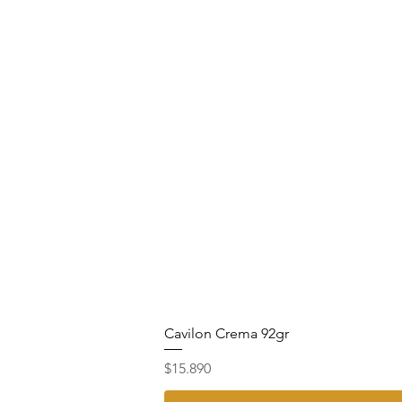
Cavilon Crema 92gr
Precio
$15.890