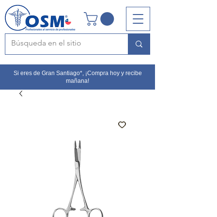
Si eres de Gran Santiago*, ¡Compra hoy y recibe
mañana!