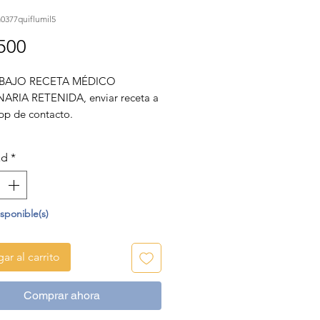
377quiflumil5
Precio
500
BAJO RECETA MÉDICO
ARIA RETENIDA, enviar receta a
p de contacto.
ades respiratorias, digestivas,
tivas, articulares y Erisipelosis
ad
*
 por bacterias sensibles a
xacino.
isponible(s)
ar al carrito
Comprar ahora