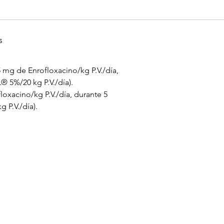
s
 mg de Enrofloxacino/kg P.V./día,
® 5%/20 kg P.V./día).
oxacino/kg P.V./día, durante 5
 P.V./día).