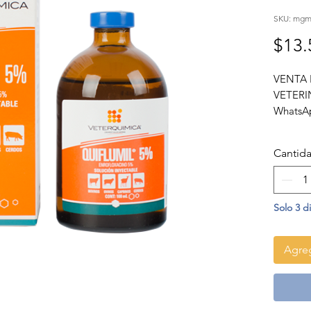
SKU: mgm0
$13.
VENTA 
VETERIN
WhatsAp
Enfermed
reproduc
Cantid
causadas
Enroflo
Solo 3 d
Agreg