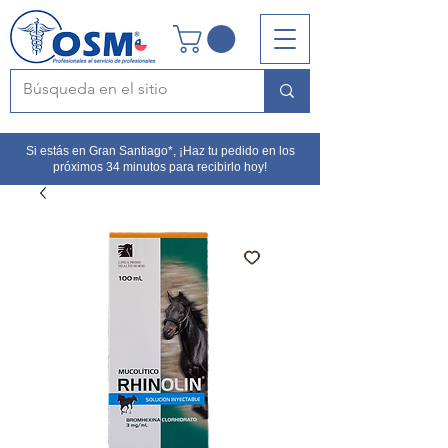
Si estás en Gran Santiago*, ¡Haz tu pedido en los
próximos 34 minutos para recibirlo hoy!