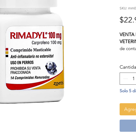
SKU: mm0
$22.
VENTA 
VETERI
de cont
Rimadyl
esteroi
Cantid
de
Carp
selecti
Solo 5 d
Agreg