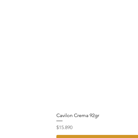
Cavilon Crema 92gr
Precio
$15.890