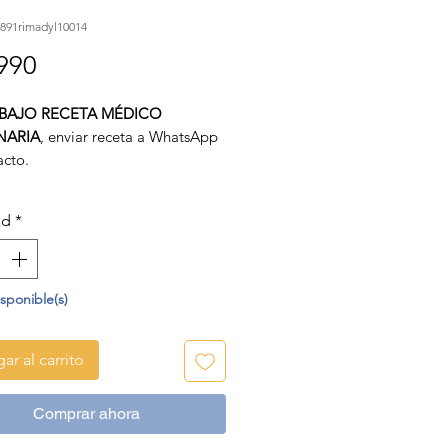
891rimadyl10014
Precio
990
BAJO RECETA MÉDICO
NARIA
, enviar receta a WhatsApp
acto.
 es un
antiinflamatorio no
de
para uso oral en
caninos
a base
ad
*
rofeno
, que es un inhibidor
vo de la COX2.
isponible(s)
ar al carrito
Comprar ahora