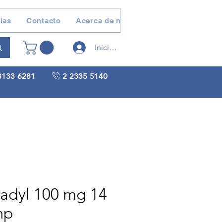
ias
Contacto
Acerca de nosotros
Devoluciones 
Iniciar sesión
3133 6281
2 2335 5140
adyl 100 mg 14
mp