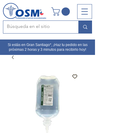
Si estás en Gran Santiago*, ¡Haz tu pedido en las
próximas 2 horas y 3 minutos para recibirlo hoy!