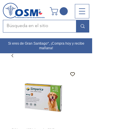
Si eres de Gran Santiago*, ¡Compra hoy y recibe
mañana!