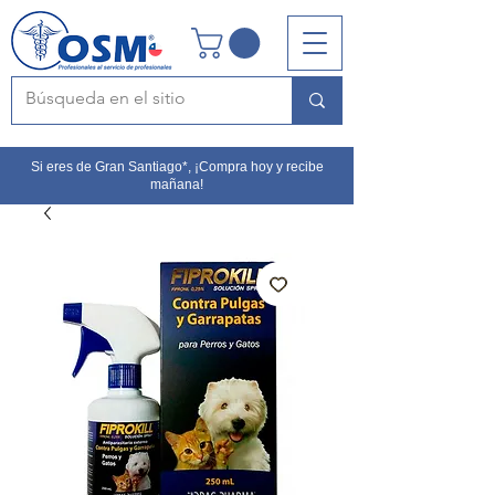
Si eres de Gran Santiago*, ¡Compra hoy y recibe
mañana!