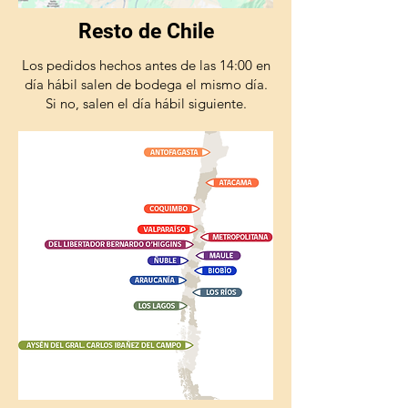
y perritos desde los 2 días de
edad siempre que la aplicación
Resto de Chile
se efectúe siguiendo las
Los pedidos hechos antes de las 14:00 en
instrucciones del fabricante.
día hábil salen de bodega el mismo día.
Si no, salen el día hábil siguiente.
VÍA DE ADMINISTRACIÓN Y
DOSIS
Dosis del principio activo:
7,5 – 15 mg/Kg.
Dosis del producto:
Fiprokill Spray de 50 mL y 100
mL:
Aplicar 6 a 12
atomizaciones por Kg de peso
(mojando la raíz de los pelos),
de manera que el animal
quede completamente
mojado.
Fiprokill Spray de 250