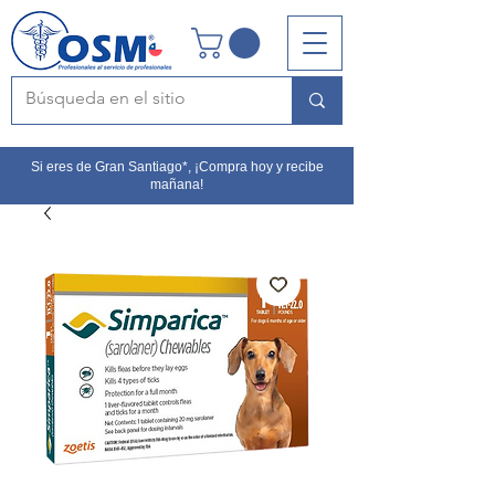
Si eres de Gran Santiago*, ¡Compra hoy y recibe
mañana!