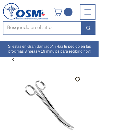
Si estás en Gran Santiago*, ¡Haz tu pedido en las
próximas 8 horas y 19 minutos para recibirlo hoy!