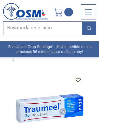
Si estás en Gran Santiago*, ¡Haz tu pedido en los
próximos 56 minutos para recibirlo hoy!