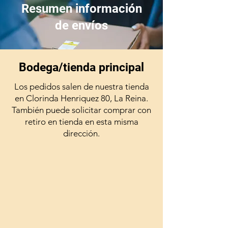
variedad de problemas
Resumen información
musculares y articulares.
de envíos
Bodega/tienda principal
Los pedidos salen de nuestra tienda
en Clorinda Henriquez 80, La Reina.
También puede solicitar comprar con
retiro en tienda en esta misma
dirección.