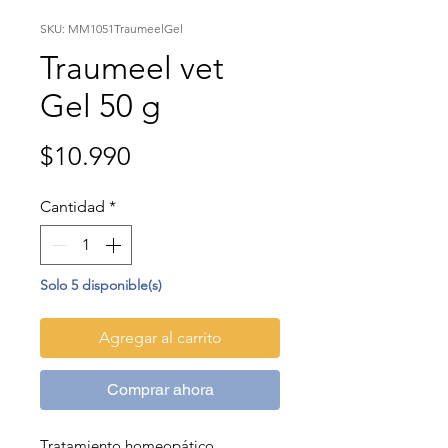
SKU: MM1051TraumeelGel
Traumeel vet
Gel 50 g
Precio
$10.990
Cantidad
*
Solo 5 disponible(s)
Agregar al carrito
Comprar ahora
Tratamiento homeopático