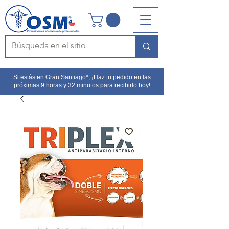
Si estás en Gran Santiago*, ¡Haz tu pedido en las
próximas 9 horas y 32 minutos para recibirlo hoy!