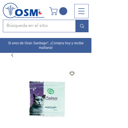
Si eres de Gran Santiago*, ¡Compra hoy y recibe
mañana!