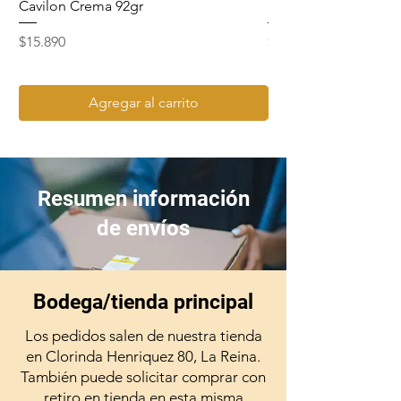
Cavilon Crema 92gr
Hydrosept Crema F4
Precio
Precio
$15.890
$15.990
Agregar al carrito
Resumen información
de envíos
Bodega/tienda principal
Los pedidos salen de nuestra tienda
en Clorinda Henriquez 80, La Reina.
También puede solicitar comprar con
retiro en tienda en esta misma