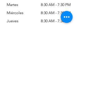
Martes
8:30 AM - 7:30 PM
Miércoles
8:30 AM - 7:30 PM
Jueves
8:30 AM - 7:30 PM
Viernes
8:30 AM - 6:30 PM
Sábado
11:00 AM - 2:00
PM
Siempre puede revisar nuestro horario
actualizado en Google Maps:
Google Maps: Osm Ltda
Encuéntranos