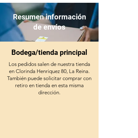
el veterinario deberá hacer un
seguimiento regular.
Resumen información
Recuerde siempre consultar al
de envíos
médico veterinario tratante para
administrar medicamentos a su
mascota.
Bodega/tienda principal
Los pedidos salen de nuestra tienda
en Clorinda Henriquez 80, La Reina.
También puede solicitar comprar con
retiro en tienda en esta misma
dirección.