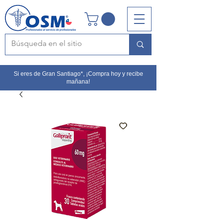
Si eres de Gran Santiago*, ¡Compra hoy y recibe
mañana!