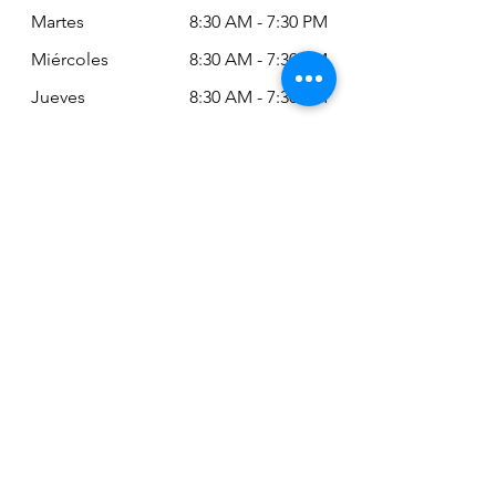
Martes
8:30 AM - 7:30 PM
Miércoles
8:30 AM - 7:30 PM
Jueves
8:30 AM - 7:30 PM
Viernes
8:30 AM - 6:30 PM
Sábado
11:00 AM - 2:00
PM
Siempre puede revisar nuestro horario
actualizado en Google Maps:
Google Maps: Osm Ltda
Encuéntranos