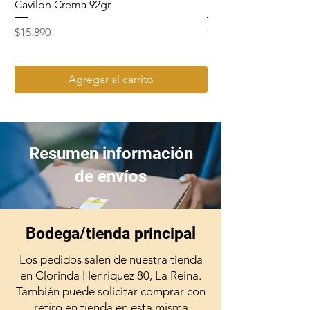
Cavilon Crema 92gr
Hydrosept Crema F4
Precio
Precio
$15.890
$15.990
Agregar al carrito
Resumen información
de envíos
Bodega/tienda principal
Los pedidos salen de nuestra tienda
en Clorinda Henriquez 80, La Reina.
También puede solicitar comprar con
retiro en tienda en esta misma