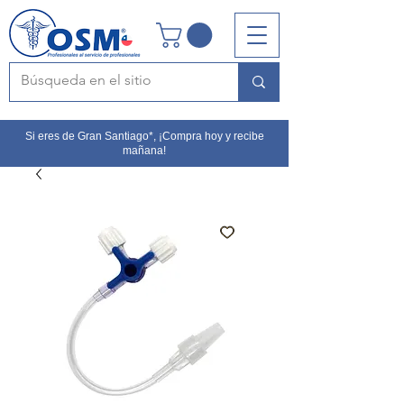
Si eres de Gran Santiago*, ¡Compra hoy y recibe
mañana!