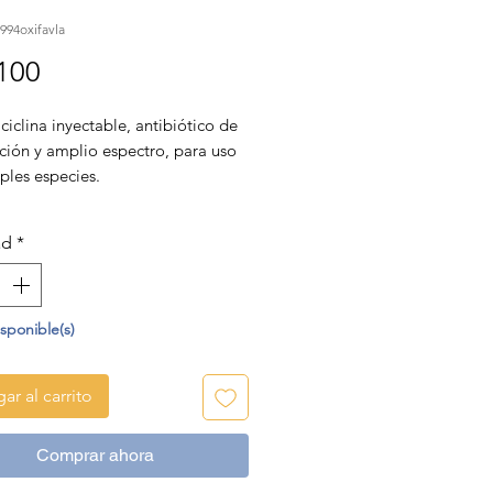
94oxifavla
Precio
100
ciclina inyectable, antibiótico de
ción y amplio espectro, para uso
ples especies.
TA BAJO RECETA MÉDICO
ad
*
RINARIA, enviar receta a
sApp de contacto.
isponible(s)
ar al carrito
Comprar ahora