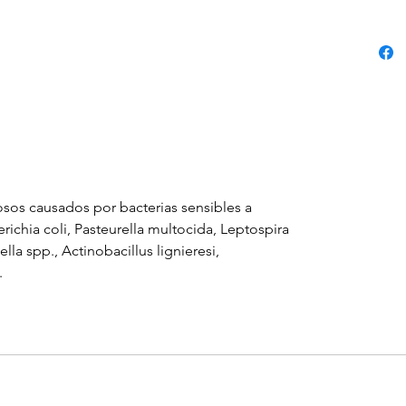
osos causados por bacterias sensibles a
erichia coli, Pasteurella multocida, Leptospira
lla spp., Actinobacillus lignieresi,
.