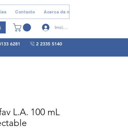
ias
Contacto
Acerca de nosotros
Devoluciones 
Iniciar sesión
3133 6281
2 2335 5140
fav L.A. 100 mL
ectable