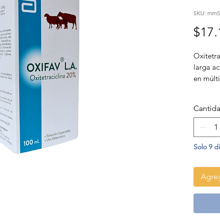
SKU: mm59
$17.
Oxitetra
larga ac
en múlti
VEN
Cantid
VETE
What
Solo 9 d
Agreg