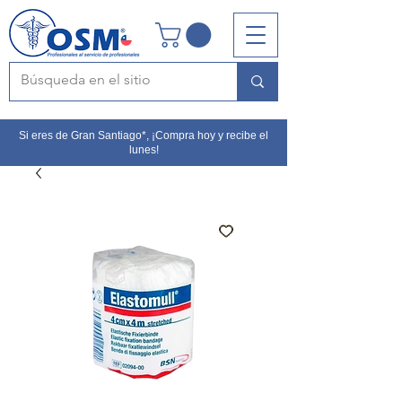
Si eres de Gran Santiago*, ¡Compra hoy y recibe el
lunes!