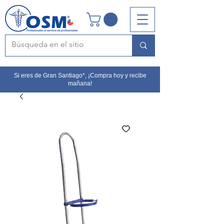
Si eres de Gran Santiago*, ¡Compra hoy y recibe
mañana!