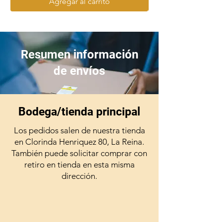
Agregar al carrito
(Tenga en cuenta que recibirá 1
carro de acero inoxidable. La
botella de oxígeno no está
incluida, imagen sólo es
Resumen información
referencial)
de envíos
Carro para bombonas de
oxígeno, acero inoxidable.
Bodega/tienda principal
Los pedidos salen de nuestra tienda
en Clorinda Henriquez 80, La Reina.
También puede solicitar comprar con
retiro en tienda en esta misma
dirección.