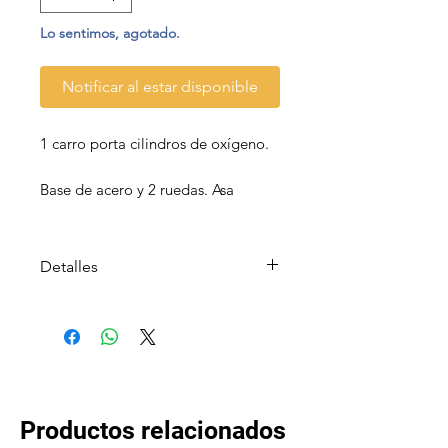
Lo sentimos, agotado.
Notificar al estar disponible
1 carro porta cilindros de oxígeno.
Base de acero y 2 ruedas. Asa
curvada desmontable.
Detalles
El carro para botellas de
oxígeno es una forma
excelente de transportar
botellas de oxígeno por el
hospital.
El soporte de seguridad
Productos relacionados